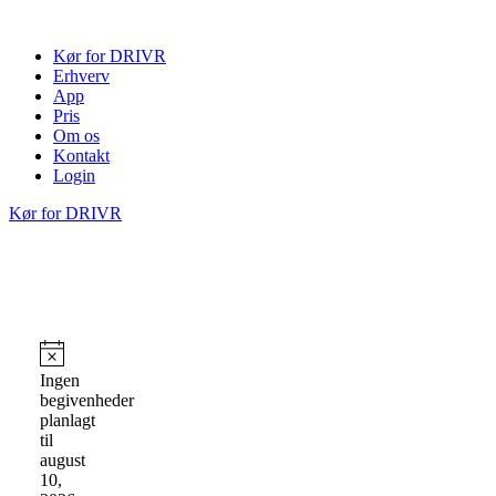
Videre
til
Kør for DRIVR
indhold
Erhverv
App
Pris
Om os
Kontakt
Login
Kør for DRIVR
Begivenheder
for
Notice
Ingen
begivenheder
august
planlagt
10,
til
august
2026
10,