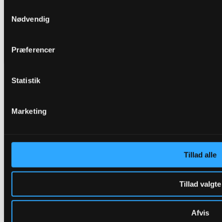
Samtykkevalg
DRIVR
Nødvendig
Raffinaderivej 8, 2300 København S
E-mail: hello@drivr.com
Præferencer
Statistik
Marketing
Tillad alle
Tillad valgte
Afvis