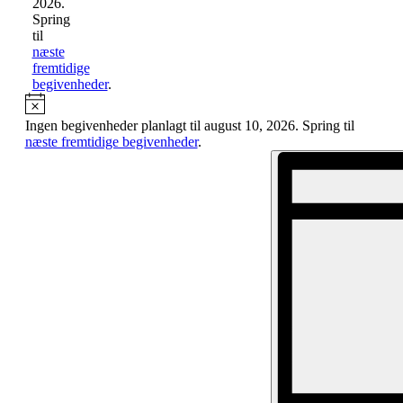
2026.
Spring
til
næste
fremtidige
begivenheder
.
Notice
Ingen begivenheder planlagt til august 10, 2026. Spring til
næste fremtidige begivenheder
.
Begivenhed
Visninger
Navigation