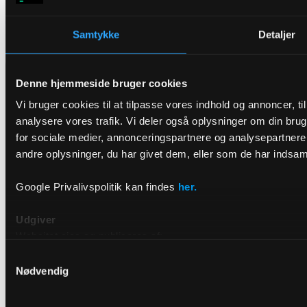
Linkedin
Samtykke
Detaljer
Denne hjemmeside bruger cookies
Vi bruger cookies til at tilpasse vores indhold og annoncer, til 
analysere vores trafik. Vi deler også oplysninger om din br
for sociale medier, annonceringspartnere og analysepartner
andre oplysninger, du har givet dem, eller som de har indsamle
Google Privalivspolitik kan findes
her.
Udgiver
Websitet ejes og publiceres af:
Samtykkevalg
DRIVR
Nødvendig
Raffinaderivej 8, 2300 København S
E-mail: hello@drivr.com