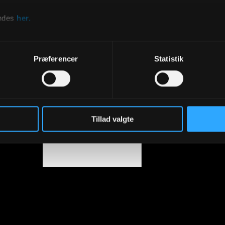
indes
her.
f:
Præferencer
Statistik
nhavn S
Tillad valgte