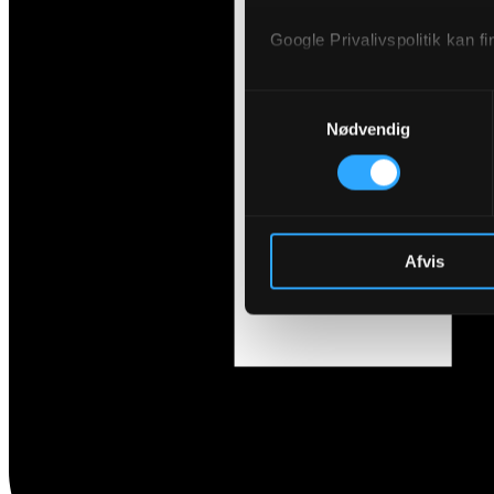
Google Privalivspolitik kan f
Udgiver
Samtykkevalg
Websitet ejes og publiceres a
Nødvendig
DRIVR
Raffinaderivej 8, 2300 Købe
E-mail: hello@drivr.com
Afvis