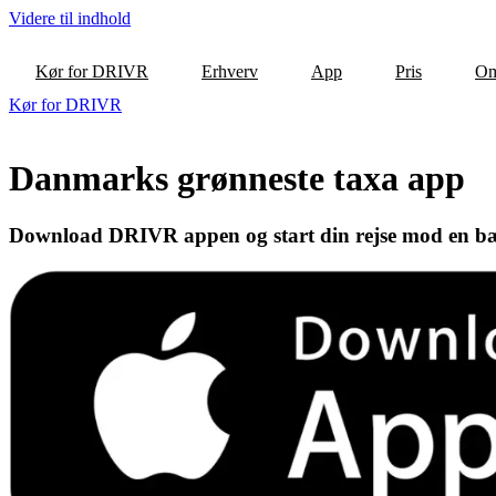
Videre til indhold
Kør for DRIVR
Erhverv
App
Pris
Om
Kør for DRIVR
Danmarks grønneste taxa app
Download DRIVR appen og start din rejse mod en bæ