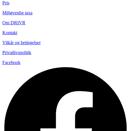
Pris
Miljøvenlig taxa
Om DRIVR
Kontakt
Vilkår og betingelser
Privatlivspolitik
Facebook