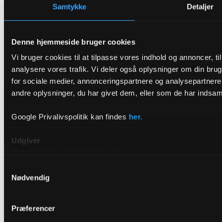
Samtykke
Detaljer
Denne hjemmeside bruger cookies
Vi bruger cookies til at tilpasse vores indhold og annoncer, til 
analysere vores trafik. Vi deler også oplysninger om din br
for sociale medier, annonceringspartnere og analysepartner
andre oplysninger, du har givet dem, eller som de har indsamle
Google Privalivspolitik kan findes
her.
Udgiver
Websitet ejes og publiceres af:
Samtykkevalg
DRIVR
Nødvendig
Raffinaderivej 8, 2300 København S
E-mail: hello@drivr.com
Præferencer