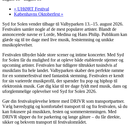
«
UHØRT Festival
Københavns Oktoberfest
»
Syd for Solen vender tilbage til Valbyparken 13.–15. august 2026.
Festivalen samler nogle af de mest populære artister. Blandt de
annoncerede navne er Lorde, Medina og Hans Philip. Publikum kan
glæde sig til tre dage med live musik, feststemning og unikke
musikoplevelser.
Festivalen tilbyder både store scener og intime koncerter. Med Syd
for Solen får du mulighed for at opleve både etablerede stjerner og
upcoming artister. Festivalen har tidligere tiltrukket tusindvis af
musikfans fra hele landet. Valbyparken skaber den perfekte ramme
for en sommerfestival med fantastisk stemning. Festivalen er kendt
for sin varierede musikprofil, der spænder fra pop og hiphop til
elektronisk musik. Gør dig klar til tre dage fyldt med musik, dans og
uforglemmelige oplevelser ved Syd for Solen 2026.
Gør din festivaloplevelse lettere med DRIVR som transportpartner.
Vælg bæredygtig og komfortabel transport til og fra festivalen, så du
kan fokusere på musikken, festen og sommerstemningen. Med
DRIVR slipper du for parkering og lange gåture – du får direkte,
sikker og bekvem transport til festivalområdet.