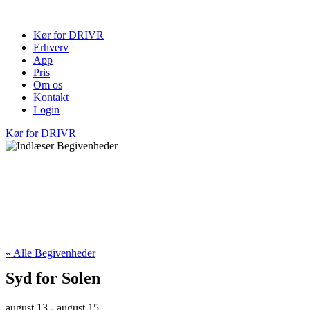
Videre
til
Kør for DRIVR
indhold
Erhverv
App
Pris
Om os
Kontakt
Login
Kør for DRIVR
« Alle Begivenheder
Syd for Solen
august 13
-
august 15