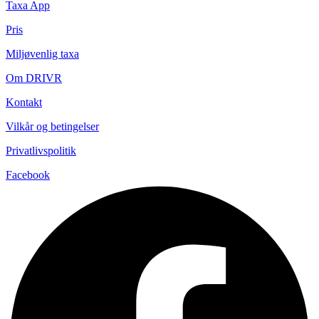
Taxa App
Pris
Miljøvenlig taxa
Om DRIVR
Kontakt
Vilkår og betingelser
Privatlivspolitik
Facebook