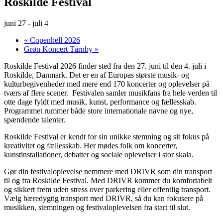
Roskilde Festival
juni 27
-
juli 4
«
Copenhell 2026
Grøn Koncert Tårnby
»
Roskilde Festival 2026 finder sted fra den 27. juni til den 4. juli i
Roskilde, Danmark. Det er en af Europas største musik‑ og
kulturbegivenheder med mere end 170 koncerter og oplevelser på
tværs af flere scener. Festivalen samler musikfans fra hele verden til
otte dage fyldt med musik, kunst, performance og fællesskab.
Programmet rummer både store internationale navne og nye,
spændende talenter.
Roskilde Festival er kendt for sin unikke stemning og sit fokus på
kreativitet og fællesskab. Her mødes folk om koncerter,
kunstinstallationer, debatter og sociale oplevelser i stor skala.
Gør din festivaloplevelse nemmere med DRIVR som din transport
til og fra Roskilde Festival. Med DRIVR kommer du komfortabelt
og sikkert frem uden stress over parkering eller offentlig transport.
Vælg bæredygtig transport med DRIVR, så du kan fokusere på
musikken, stemningen og festivaloplevelsen fra start til slut.