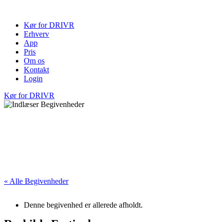
Videre
til
Kør for DRIVR
indhold
Erhverv
App
Pris
Om os
Kontakt
Login
Kør for DRIVR
« Alle Begivenheder
Denne begivenhed er allerede afholdt.