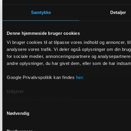
Samtykke
Detaljer
Denne hjemmeside bruger cookies
Vi bruger cookies til at tilpasse vores indhold og annoncer, til 
analysere vores trafik. Vi deler også oplysninger om din br
for sociale medier, annonceringspartnere og analysepartner
andre oplysninger, du har givet dem, eller som de har indsamle
Google Privalivspolitik kan findes
her.
Udgiver
Websitet ejes og publiceres af:
Samtykkevalg
DRIVR
Nødvendig
Raffinaderivej 8, 2300 København S
E-mail: hello@drivr.com