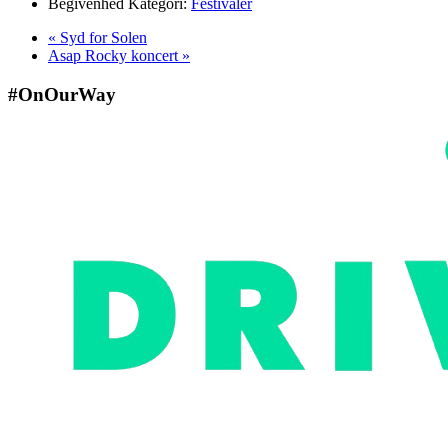
Begivenhed Kategori:
Festivaler
«
Syd for Solen
Asap Rocky koncert
»
#OnOurWay