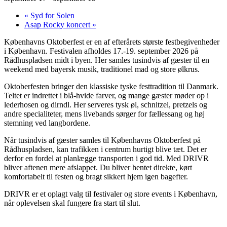
«
Syd for Solen
Asap Rocky koncert
»
Københavns Oktoberfest er en af efterårets største festbegivenheder
i København. Festivalen afholdes 17.-19. september 2026 på
Rådhuspladsen midt i byen. Her samles tusindvis af gæster til en
weekend med bayersk musik, traditionel mad og store ølkrus.
Oktoberfesten bringer den klassiske tyske festtradition til Danmark.
Teltet er indrettet i blå-hvide farver, og mange gæster møder op i
lederhosen og dirndl. Her serveres tysk øl, schnitzel, pretzels og
andre specialiteter, mens livebands sørger for fællessang og høj
stemning ved langbordene.
Når tusindvis af gæster samles til Københavns Oktoberfest på
Rådhuspladsen, kan trafikken i centrum hurtigt blive tæt. Det er
derfor en fordel at planlægge transporten i god tid. Med DRIVR
bliver aftenen mere afslappet. Du bliver hentet direkte, kørt
komfortabelt til festen og bragt sikkert hjem igen bagefter.
DRIVR er et oplagt valg til festivaler og store events i København,
når oplevelsen skal fungere fra start til slut.