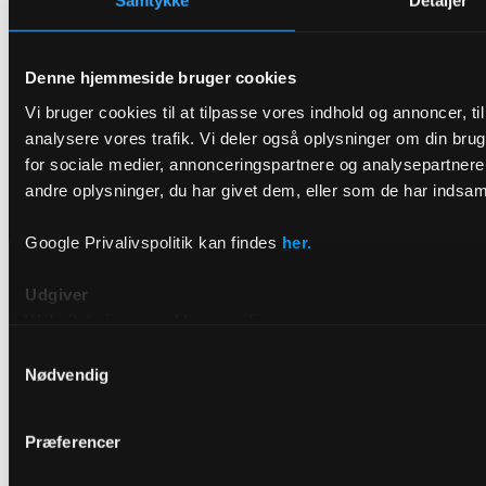
Samtykke
Detaljer
Denne hjemmeside bruger cookies
Vi bruger cookies til at tilpasse vores indhold og annoncer, til 
analysere vores trafik. Vi deler også oplysninger om din br
for sociale medier, annonceringspartnere og analysepartner
andre oplysninger, du har givet dem, eller som de har indsamle
Google Privalivspolitik kan findes
her.
Udgiver
Websitet ejes og publiceres af:
Samtykkevalg
DRIVR
Nødvendig
Raffinaderivej 8, 2300 København S
E-mail: hello@drivr.com
Præferencer