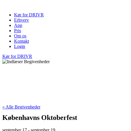
Videre
til
Kør for DRIVR
indhold
Erhverv
App
Pris
Om os
Kontakt
Login
Kør for DRIVR
« Alle Begivenheder
Københavns Oktoberfest
september 17
-
september 19