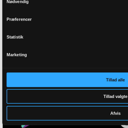
DRIVR
Nødvendig
Raffinaderivej 8, 2300 København S
E-mail: hello@drivr.com
Præferencer
Statistik
Marketing
Tillad alle
Tillad valgte
Afvis