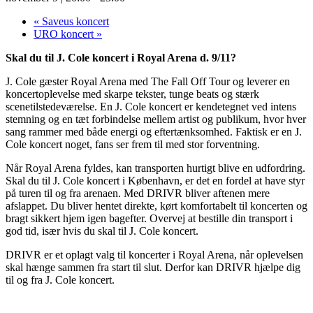
«
Saveus koncert
URO koncert
»
Skal du til J. Cole koncert i Royal Arena d. 9/11?
J. Cole gæster Royal Arena med The Fall Off Tour og leverer en
koncertoplevelse med skarpe tekster, tunge beats og stærk
scenetilstedeværelse. En J. Cole koncert er kendetegnet ved intens
stemning og en tæt forbindelse mellem artist og publikum, hvor hver
sang rammer med både energi og eftertænksomhed. Faktisk er en J.
Cole koncert noget, fans ser frem til med stor forventning.
Når Royal Arena fyldes, kan transporten hurtigt blive en udfordring.
Skal du til J. Cole koncert i København, er det en fordel at have styr
på turen til og fra arenaen. Med DRIVR bliver aftenen mere
afslappet. Du bliver hentet direkte, kørt komfortabelt til koncerten og
bragt sikkert hjem igen bagefter. Overvej at bestille din transport i
god tid, især hvis du skal til J. Cole koncert.
DRIVR er et oplagt valg til koncerter i Royal Arena, når oplevelsen
skal hænge sammen fra start til slut. Derfor kan DRIVR hjælpe dig
til og fra J. Cole koncert.