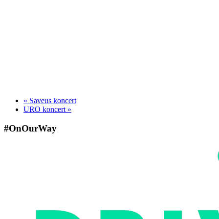
«
Saveus koncert
URO koncert
»
#OnOurWay