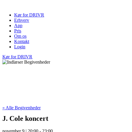
Videre
til
Kør for DRIVR
indhold
Erhverv
App
Pris
Om os
Kontakt
Login
Kør for DRIVR
« Alle Begivenheder
J. Cole koncert
november 9 | 20:00
-
23:00