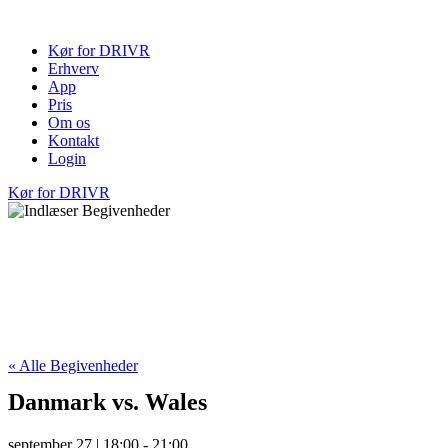
Videre
til
Kør for DRIVR
indhold
Erhverv
App
Pris
Om os
Kontakt
Login
Kør for DRIVR
« Alle Begivenheder
Danmark vs. Wales
september 27 | 18:00
-
21:00