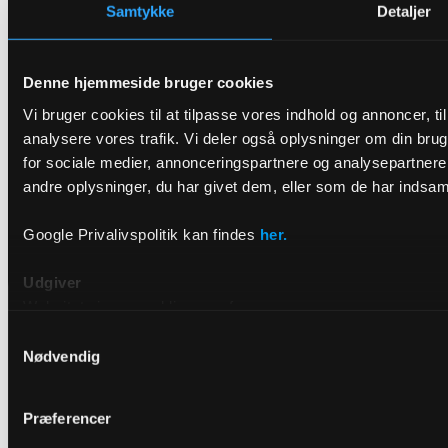
Samtykke
Detaljer
Denne hjemmeside bruger cookies
Vi bruger cookies til at tilpasse vores indhold og annoncer, til 
analysere vores trafik. Vi deler også oplysninger om din br
for sociale medier, annonceringspartnere og analysepartner
andre oplysninger, du har givet dem, eller som de har indsamle
Google Privalivspolitik kan findes
her.
Udgiver
Websitet ejes og publiceres af:
Samtykkevalg
DRIVR
Nødvendig
Raffinaderivej 8, 2300 København S
E-mail: hello@drivr.com
Præferencer