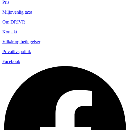
Pris
Miljøvenlig taxa
Om DRIVR
Kontakt
Vilkår og betingelser
Privatlivspolitik
Facebook