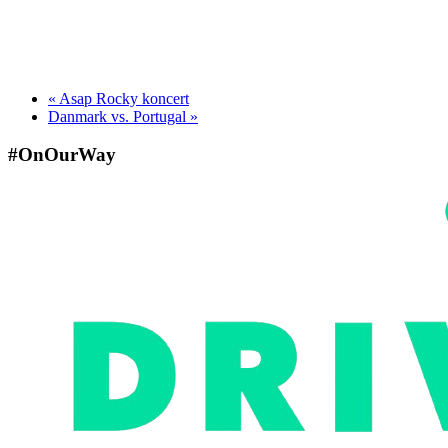
«
Asap Rocky koncert
Danmark vs. Portugal
»
#OnOurWay