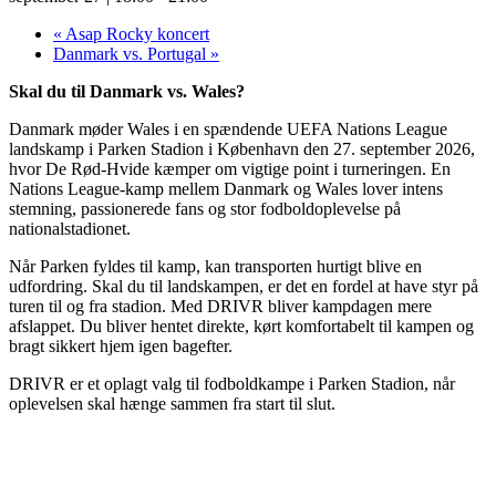
«
Asap Rocky koncert
Danmark vs. Portugal
»
Skal du til Danmark vs. Wales?
Danmark møder Wales i en spændende UEFA Nations League
landskamp i Parken Stadion i København den 27. september 2026,
hvor De Rød-Hvide kæmper om vigtige point i turneringen. En
Nations League-kamp mellem Danmark og Wales lover intens
stemning, passionerede fans og stor fodboldoplevelse på
nationalstadionet.
Når Parken fyldes til kamp, kan transporten hurtigt blive en
udfordring. Skal du til landskampen, er det en fordel at have styr på
turen til og fra stadion. Med DRIVR bliver kampdagen mere
afslappet. Du bliver hentet direkte, kørt komfortabelt til kampen og
bragt sikkert hjem igen bagefter.
DRIVR er et oplagt valg til fodboldkampe i Parken Stadion, når
oplevelsen skal hænge sammen fra start til slut.