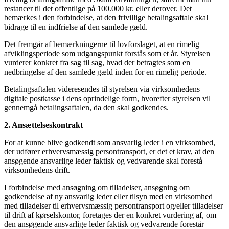
restancer til det offentlige på 100.000 kr. eller derover. Det
bemærkes i den forbindelse, at den frivillige betalingsaftale skal
bidrage til en indfrielse af den samlede gæld.
Det fremgår af bemærkningerne til lovforslaget, at en rimelig
afviklingsperiode som udgangspunkt forstås som et år. Styrelsen
vurderer konkret fra sag til sag, hvad der betragtes som en
nedbringelse af den samlede gæld inden for en rimelig periode.
Betalingsaftalen videresendes til styrelsen via virksomhedens
digitale postkasse i dens oprindelige form, hvorefter styrelsen vil
gennemgå betalingsaftalen, da den skal godkendes.
2. Ansættelseskontrakt
For at kunne blive godkendt som ansvarlig leder i en virksomhed,
der udfører erhvervsmæssig persontransport, er det et krav, at den
ansøgende ansvarlige leder faktisk og vedvarende skal forestå
virksomhedens drift.
I forbindelse med ansøgning om tilladelser, ansøgning om
godkendelse af ny ansvarlig leder eller tilsyn med en virksomhed
med tilladelser til erhvervsmæssig persontransport og/eller tilladelser
til drift af kørselskontor, foretages der en konkret vurdering af, om
den ansøgende ansvarlige leder faktisk og vedvarende forestår