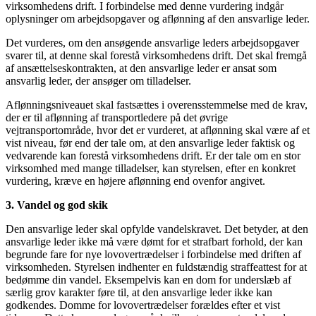
virksomhedens drift. I forbindelse med denne vurdering indgår
oplysninger om arbejdsopgaver og aflønning af den ansvarlige leder.
Det vurderes, om den ansøgende ansvarlige leders arbejdsopgaver
svarer til, at denne skal forestå virksomhedens drift. Det skal fremgå
af ansættelseskontrakten, at den ansvarlige leder er ansat som
ansvarlig leder, der ansøger om tilladelser.
Aflønningsniveauet skal fastsættes i overensstemmelse med de krav,
der er til aflønning af transportledere på det øvrige
vejtransportområde, hvor det er vurderet, at aflønning skal være af et
vist niveau, før end der tale om, at den ansvarlige leder faktisk og
vedvarende kan forestå virksomhedens drift. Er der tale om en stor
virksomhed med mange tilladelser, kan styrelsen, efter en konkret
vurdering, kræve en højere aflønning end ovenfor angivet.
3. Vandel og god skik
Den ansvarlige leder skal opfylde vandelskravet. Det betyder, at den
ansvarlige leder ikke må være dømt for et strafbart forhold, der kan
begrunde fare for nye lovovertrædelser i forbindelse med driften af
virksomheden. Styrelsen indhenter en fuldstændig straffeattest for at
bedømme din vandel. Eksempelvis kan en dom for underslæb af
særlig grov karakter føre til, at den ansvarlige leder ikke kan
godkendes. Domme for lovovertrædelser forældes efter et vist