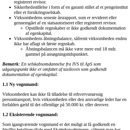
registreret revisor.
Sikkerhedsstillelse i form af en garanti stillet af et pengeinstitut
eller et forsikringsselskab.
Virksomhedens seneste årsrapport, som er revideret eller
gennemgået af en statsautoriseret eller registreret revisor.
Opstillede regnskaber er ikke godkendt dokumentation
af egenkapital.
Virksomhedens åbningsbalance, såfremt virksomheden endnu
ikke har aflagt sit første regnskab.
Åbningsbalancen må ikke være mere end 18 mdr.
gammel på ansøgningstidspunktet.
Bemærk
: En selskabsomdannelse fra IVS til ApS som
udgangspunkt ikke er omfattet af taxiloven som godkendt
dokumentation af egenkapital.
1.1 Ny vognmand:
Virksomheden kan ikke få tilladelse til erhvervsmæssig
persontransport, hvis virksomheden eller den ansvarlige leder har en
forfalden gæld til det offentlige på 50.000 kr. eller derover.
1.2 Eksisterende vognmand:
Som igangværende vognmand er det muligt at få godkendt en
frivillig betalingsaftale med Skatteforvaltningen, såfremt man har