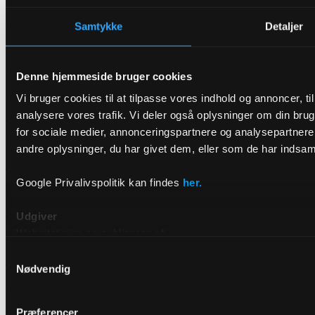
Sindalsvej 31 A
Samtykke
Detaljer
8240 Risskov
Danmark
CVR: 39048329
Denne hjemmeside bruger cookies
Kør for DRIVR
Vi bruger cookies til at tilpasse vores indhold og annoncer, til 
analysere vores trafik. Vi deler også oplysninger om din br
Erhverv
for sociale medier, annonceringspartnere og analysepartner
Taxa App
andre oplysninger, du har givet dem, eller som de har indsamle
Pris
Google Privalivspolitik kan findes
her.
Miljøvenlig taxa
Om DRIVR
Udgiver
Websitet ejes og publiceres af:
Kontakt
Samtykkevalg
Vilkår og betingelser
DRIVR
Nødvendig
Raffinaderivej 8, 2300 København S
Privatlivspolitik
E-mail: hello@drivr.com
Facebook
Præferencer