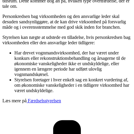
tidsrum. Dette kommer dog an på, hvilken type overtrædelse, der er
tale om.
Personkredsen bag virksomheden og den ansvarlige leder skal
desuden sandsynliggøre, at de kan drive virksomhed på forsvarlig
måde og i overensstemmelse med god skik inden for branchen.
Styrelsen kan nægte at udstede en tilladelse, hvis personkredsen bag
virksomheden eller den ansvarlige leder tidligere:
Har drevet vognmandsvirksomhed, der har været under
konkurs eller rekonstruktionsbehandling og årsagerne til de
økonomiske vanskeligheder ikke er undskyldelige, eller
igennem en længere periode har udført ulovlig
vognmandskørsel.
Styrelsen foretager i hver enkelt sag en konkret vurdering af,
om økonomiske vanskeligheder i en tidligere virksomhed har
været undskyldelige.
Læs mere på
Færdselsstyrelsen