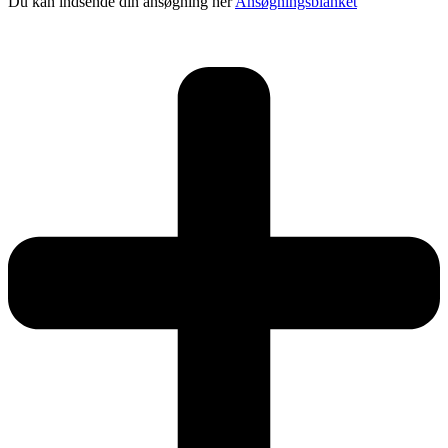
Du kan indsende din ansøgning her
Ansøgningsblanket